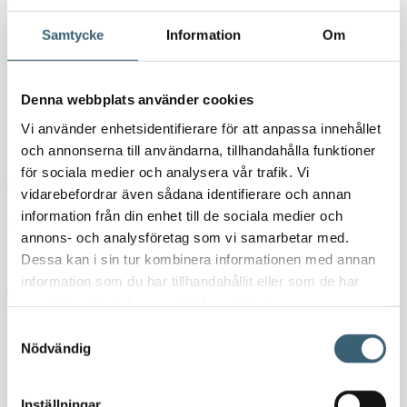
Samtycke
Information
Om
36 500
kr
45 625
kr
Kan restnoteras
Denna webbplats använder cookies
Spilloljetank Cube 2500L mängd
Vi använder enhetsidentifierare för att anpassa innehållet
-
+
och annonserna till användarna, tillhandahålla funktioner
för sociala medier och analysera vår trafik. Vi
Lägg till i varukorg
vidarebefordrar även sådana identifierare och annan
information från din enhet till de sociala medier och
Artikelnr:
10482
Kategorier:
Spilloljetankar & utrustning
,
Verkstad
annons- och analysföretag som vi samarbetar med.
Etiketter:
spilloljetank
,
spilloljetank 2500l
,
spilloljetankar
Dessa kan i sin tur kombinera informationen med annan
information som du har tillhandahållit eller som de har
Ladda ner produktblad
samlat in när du har använt deras tjänster.
Samtyckesval
Detaljerad beskrivning
Nödvändig
Spilloljetank Cube 2500L
Inställningar