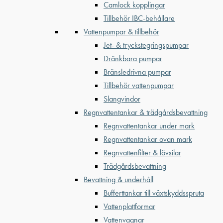
Camlock kopplingar
Tillbehör IBC-behållare
Vattenpumpar & tillbehör
Jet- & tryckstegringspumpar
Dränkbara pumpar
Bränsledrivna pumpar
Tillbehör vattenpumpar
Slangvindor
Regnvattentankar & trädgårdsbevattning
Regnvattentankar under mark
Regnvattentankar ovan mark
Regnvattenfilter & lövsilar
Trädgårdsbevattning
Bevattning & underhåll
Bufferttankar till växtskyddsspruta
Vattenplattformar
Vattenvagnar