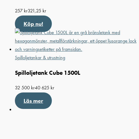
257
kr
321,25
kr
Köp nu!
Spilloljetankar & utrustning
Spilloljetank Cube 1500L
32 500
kr
40 625
kr
Läs mer