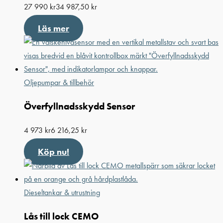
27 990
kr
34 987,50
kr
Läs mer
Oljepumpar & tillbehör
Överfyllnadsskydd Sensor
4 973
kr
6 216,25
kr
Köp nu!
Dieseltankar & utrustning
Lås till lock CEMO