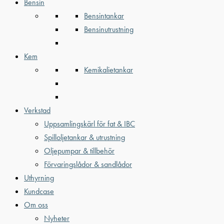
Bensin
Bensintankar
Bensinutrustning
Kem
Kemikalietankar
Verkstad
Uppsamlingskärl för fat & IBC
Spilloljetankar & utrustning
Oljepumpar & tillbehör
Förvaringslådor & sandlådor
Uthyrning
Kundcase
Om oss
Nyheter