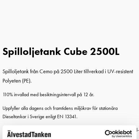
Spilloljetank Cube 2500L
Spilloljetank från Cemo på 2500 Liter tillverkad i UV-resistent
Polyeten (PE).
110% invallad med besiktningsintervall på 12 år.
Uppfyller alla dagens och framtidens miljökrav för stationära
Dieseltankar i Sverige enligt EN 13341.
https://www.alvestadtanken.se/butik/spilloljetankar/uppsamlingskarl-
spilloljesug/overfyllnadsskydd-sensor/