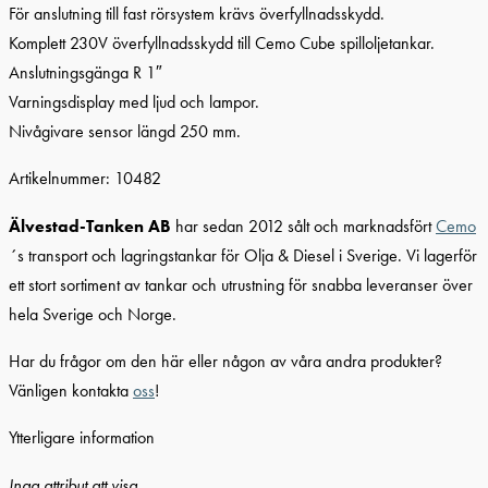
För anslutning till fast rörsystem krävs överfyllnadsskydd.
Komplett 230V överfyllnadsskydd till Cemo Cube spilloljetankar.
Anslutningsgänga R 1″
Varningsdisplay med ljud och lampor.
Nivågivare sensor längd 250 mm.
Artikelnummer: 10482
Älvestad-Tanken AB
har sedan 2012 sålt och marknadsfört
Cemo
´s transport och lagringstankar för Olja & Diesel i Sverige. Vi lagerför
ett stort sortiment av tankar och utrustning för snabba leveranser över
hela Sverige och Norge.
Har du frågor om den här eller någon av våra andra produkter?
Vänligen kontakta
oss
!
Ytterligare information
Inga attribut att visa.