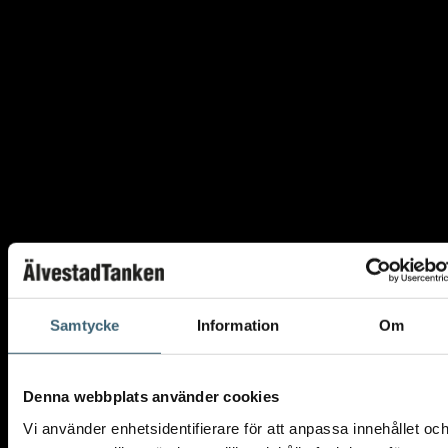
E-post
(Obligatoriskt)
Telefon
Ämne
Samtycke
Information
Om
Ditt meddelande
Denna webbplats använder cookies
Vi använder enhetsidentifierare för att anpassa innehållet oc