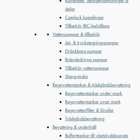
Kulventiler, tankgenomföringar &
delar
Camlock kopplingar
Tillbehör IBC-behållare
Vattenpumpar & tillbehör
Jet- & tryckstegringspumpar
Dränkbara pumpar
Bränsledrivna pumpar
Tillbehör vattenpumpar
Slangvindor
Regnvattentankar & trädgårdsbevattning
Regnvattentankar under mark
Regnvattentankar ovan mark
Regnvattenfilter & lövsilar
Trädgårdsbevattning
Bevattning & underhåll
Bufferttankar till växtskyddsspruta