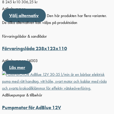
8 245
kr
10 306,25
kr
Artikelnummer:
Välj alternativ
Den här produkten har flera varianter.
De olika alternativen kan väljas på produktsidan
Förvaringslådor & sandlådor
Förvaringslåda 238x123x110
Artikelnummer:
14003
Läs mer
AdBluepumpar & tillbehör
Pumpmotor för AdBlue 12V