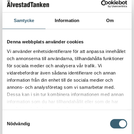
Om oss
Nyheter
Kundspecifik tillverkning
Samtycke
Information
Om
Kontakt
Denna webbplats använder cookies
Vi använder enhetsidentifierare för att anpassa innehållet
och annonserna till användarna, tillhandahålla funktioner
för sociala medier och analysera vår trafik. Vi
vidarebefordrar även sådana identifierare och annan
Butik
information från din enhet till de sociala medier och
annons- och analysföretag som vi samarbetar med.
Dessa kan i sin tur kombinera informationen med annan
information som du har tillhandahållit eller som de har
AdBluepumpar & tillbehör
samlat in när du har använt deras tjänster.
Samtyckesval
Dränkbar pump 12V
Nödvändig