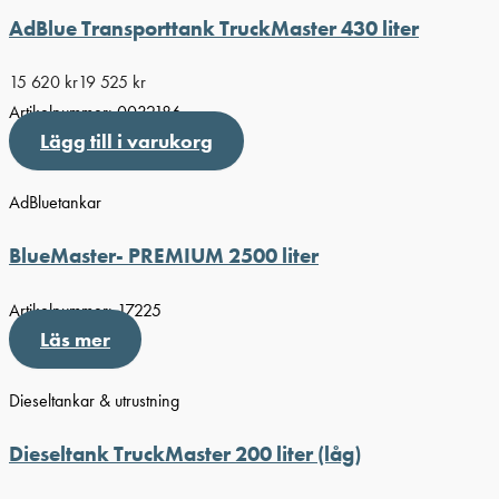
AdBlue Transporttank TruckMaster 430 liter
15 620
kr
19 525
kr
Artikelnummer:
0032186
Lägg till i varukorg
AdBluetankar
BlueMaster- PREMIUM 2500 liter
Artikelnummer:
17225
Läs mer
Dieseltankar & utrustning
Dieseltank TruckMaster 200 liter (låg)