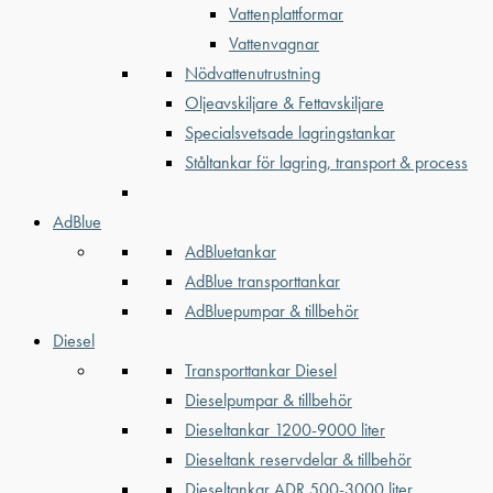
Vattenplattformar
Vattenvagnar
Nödvattenutrustning
Oljeavskiljare & Fettavskiljare
Specialsvetsade lagringstankar
Ståltankar för lagring, transport & process
AdBlue
AdBluetankar
AdBlue transporttankar
AdBluepumpar & tillbehör
Diesel
Transporttankar Diesel
Dieselpumpar & tillbehör
Dieseltankar 1200-9000 liter
Dieseltank reservdelar & tillbehör
Dieseltankar ADR 500-3000 liter