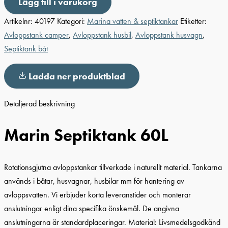
Lägg till i varukorg
Artikelnr:
40197
Kategori:
Marina vatten & septiktankar
Etiketter:
Avloppstank camper
,
Avloppstank husbil
,
Avloppstank husvagn
,
Septiktank båt
Ladda ner produktblad
Detaljerad beskrivning
Marin Septiktank 60L
Rotationsgjutna avloppstankar tillverkade i naturellt material. Tankarna
används i båtar, husvagnar, husbilar mm för hantering av
avloppsvatten. Vi erbjuder korta leveranstider och monterar
anslutningar enligt dina specifika önskemål. De angivna
anslutningarna är standardplaceringar. Material: Livsmedelsgodkänd