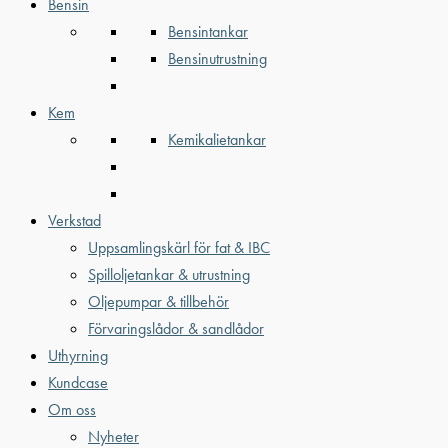
Bensin
Bensintankar
Bensinutrustning
Kem
Kemikalietankar
Verkstad
Uppsamlingskärl för fat & IBC
Spilloljetankar & utrustning
Oljepumpar & tillbehör
Förvaringslådor & sandlådor
Uthyrning
Kundcase
Om oss
Nyheter