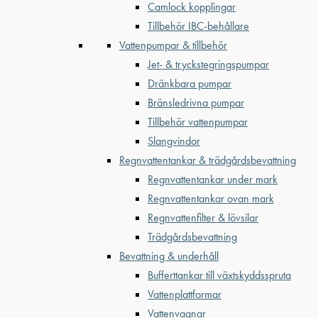
Camlock kopplingar
Tillbehör IBC-behållare
Vattenpumpar & tillbehör
Jet- & tryckstegringspumpar
Dränkbara pumpar
Bränsledrivna pumpar
Tillbehör vattenpumpar
Slangvindor
Regnvattentankar & trädgårdsbevattning
Regnvattentankar under mark
Regnvattentankar ovan mark
Regnvattenfilter & lövsilar
Trädgårdsbevattning
Bevattning & underhåll
Bufferttankar till växtskyddsspruta
Vattenplattformar
Vattenvagnar