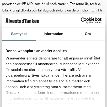
polyetenplast PE-MD, som är lukt och smakfri. Tankarna är, rostfria,
lätta, kraftigt utförda och tål slag och stötar utan deformation. Om Ni
inte skulle finna en lämplig tank i vårt standardsortiment, kan vi från
serier på 50 tankar per år till ett förmånligt pris, tillverka en special
tank enligt Ert önskemål. Tankarna är försedda med ett o-ringstätat
Samtycke
Information
Om
skruvlock Ø 48 mm, vilket medger en fullständig rengöring då så
erfodras.
Denna webbplats använder cookies
Specifikation Marin Septiktank 60L:
Vi använder enhetsidentifierare för att anpassa innehållet
och annonserna till användarna, tillhandahålla funktioner
Material:PE
för sociala medier och analysera vår trafik. Vi
vidarebefordrar även sådana identifierare och annan
Utförande: Sluten
information från din enhet till de sociala medier och
Typ av lock:48mm O-ringstätad skruvlock
annons- och analysföretag som vi samarbetar med.
Dessa kan i sin tur kombinera informationen med annan
Färg:Naturell
information som du har tillhandahållit eller som de har
samlat in när du har använt deras tjänster.
Volym (L):60