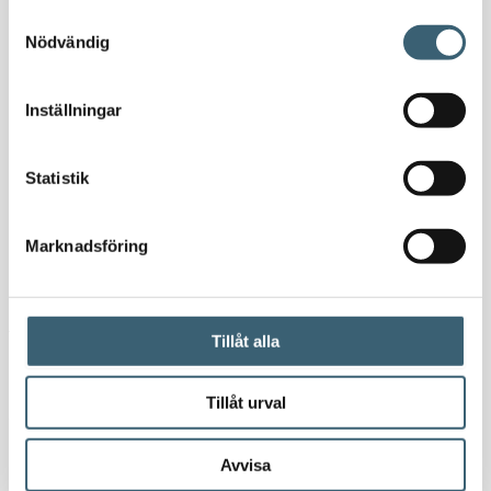
Samtyckesval
Nödvändig
Längd (mm): 600
Bredd (mm):450
Inställningar
Höjd (mm):300
Statistik
Vikt (kg): 4
Art.nr 40197
Marknadsföring
Investering:
Att investera i en Septiktank från Älvestad-Tanken AB är tryggt. Vi har
Tillåt alla
lång erfarenhet av vattentankar / bufferttankar / drickvattentankar /
regnvattentankar / avloppstankar och jobbar endast med tillverkare
Tillåt urval
som levererar tankar av högsta kvalité.
Kontakta
oss gärna om ni vill
ha vägledning eller har frågor angående våra vattentankar och
Avvisa
kringutrustning.