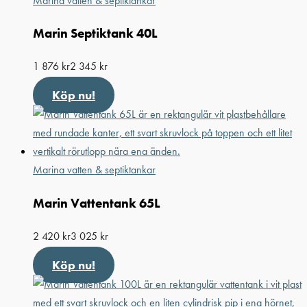
Marina vatten & septiktankar
Marin Septiktank 40L
1 876
kr
2 345
kr
Köp nu!
Marina vatten & septiktankar
Marin Vattentank 65L
2 420
kr
3 025
kr
Köp nu!