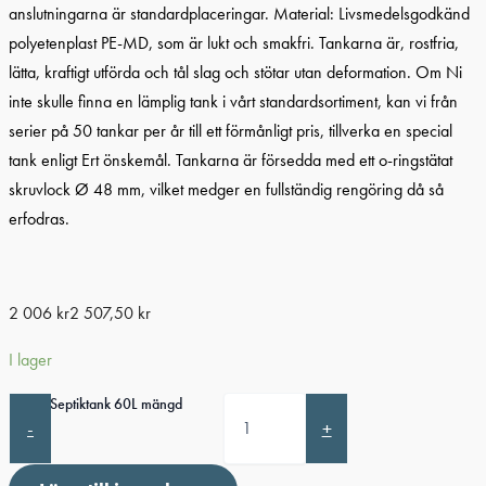
anslutningarna är standardplaceringar. Material: Livsmedelsgodkänd
polyetenplast PE-MD, som är lukt och smakfri. Tankarna är, rostfria,
lätta, kraftigt utförda och tål slag och stötar utan deformation. Om Ni
inte skulle finna en lämplig tank i vårt standardsortiment, kan vi från
serier på 50 tankar per år till ett förmånligt pris, tillverka en special
tank enligt Ert önskemål. Tankarna är försedda med ett o-ringstätat
skruvlock Ø 48 mm, vilket medger en fullständig rengöring då så
erfodras.
2 006
kr
2 507,50
kr
I lager
Marin Septiktank 60L mängd
-
+