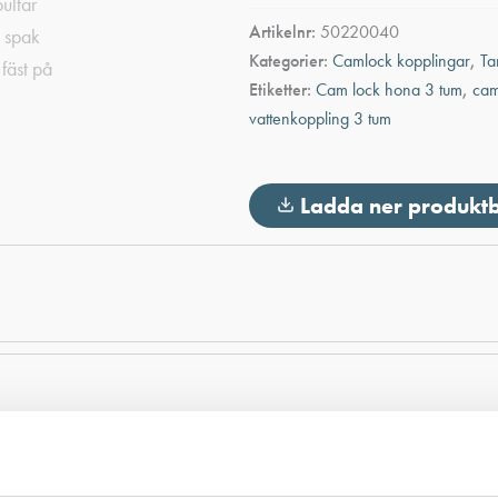
Hona
Artikelnr:
50220040
för
Kategorier:
Camlock kopplingar
,
Ta
slang
Aluminium
Etiketter:
Cam lock hona 3 tum
,
cam
2
vattenkoppling 3 tum
1/2"
mängd
Ladda ner produkt