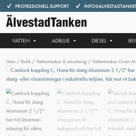
Hoppa
PROFESSIONELL SUPPORT
INFO@ALVESTADTANKEN
till
innehåll
VATTEN
ADBLUE
DIESEL
BE
Hem
/
Butik
/
Vattentankar & utrustning
/
Vattentankar Ovan M