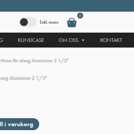
0
Exkl. moms
NG
KUNDCASE
OM OSS
KONTAKT
 Hona för slang Aluminium 2 1/2″
slang Aluminium 2 1/2″
ll i varukorg