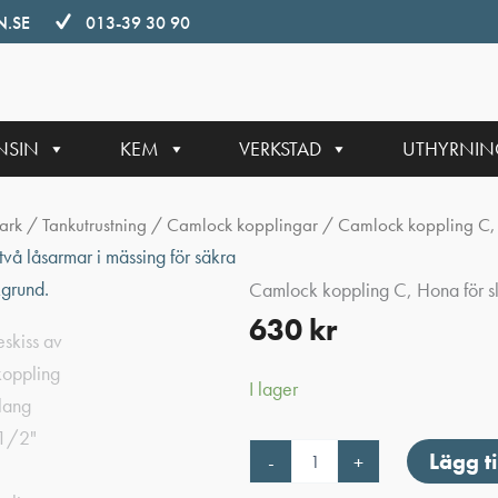
.SE
013-39 30 90
NSIN
KEM
VERKSTAD
UTHYRNI
ark
/
Tankutrustning
/
Camlock kopplingar
/ Camlock koppling C,
Camlock koppling C, Hona för 
630
kr
I lager
Camlock
Lägg ti
-
+
koppling
C,