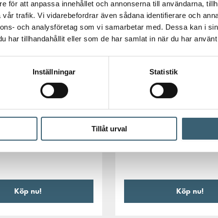
e för att anpassa innehållet och annonserna till användarna, tillh
vår trafik. Vi vidarebefordrar även sådana identifierare och anna
nnons- och analysföretag som vi samarbetar med. Dessa kan i sin
har tillhandahållit eller som de har samlat in när du har använt 
Inställningar
Statistik
AUTOMATBEVATTNING
VATTNING
Claber plastkoppling vink
stkoppling rak inv. gga
2″
Tillåt urval
47
kr
Köp nu!
Köp nu!