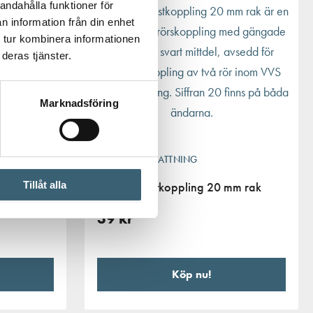
andahålla funktioner för
n information från din enhet
 tur kombinera informationen
deras tjänster.
Marknadsföring
el 20 mm
AUTOMATBEVATTNING
Claber plastkoppling 20 mm rak
Tillåt alla
39
kr
Köp nu!