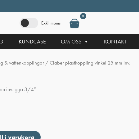
0
Exkl. moms
NG
KUNDCASE
OM OSS
KONTAKT
g & vattenkopplingar
/ Claber plastkoppling vinkel 25 mm inv.
mm inv. gga 3/4″
ll i varukorg