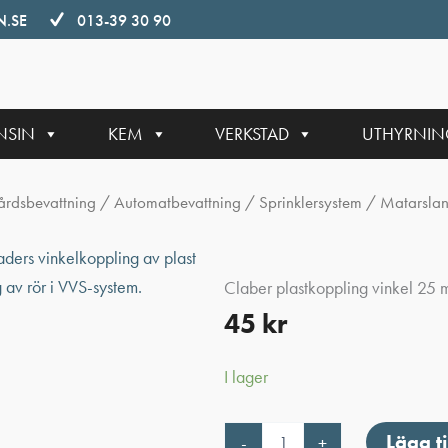
.SE
013-39 30 90
NSIN
KEM
VERKSTAD
UTHYRNI
årdsbevattning
/
Automatbevattning
/
Sprinklersystem
/
Matarslan
Claber plastkoppling vinkel 25 
45
kr
I lager
Claber
Lägg ti
-
+