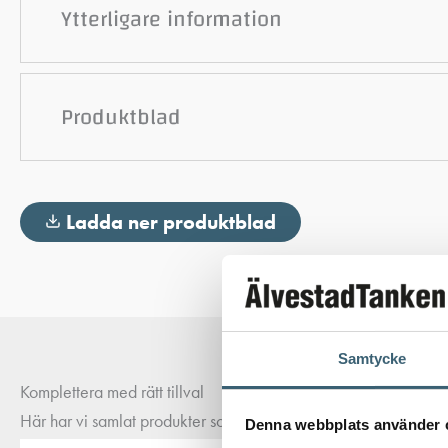
Ytterligare information
Produktblad
Ladda ner produktblad
Samtycke
Komplettera med rätt tillval
Här har vi samlat produkter som ofta passar bra ihop med det du
Denna webbplats använder 