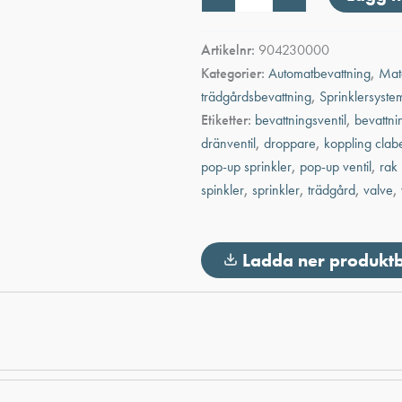
plastkoppling
vinkel
25
Artikelnr:
904230000
mm
Kategorier:
Automatbevattning
,
Mat
inv.
gga
trädgårdsbevattning
,
Sprinklersyste
3/4"
Etiketter:
bevattningsventil
,
bevattni
mängd
dränventil
,
droppare
,
koppling clab
pop-up sprinkler
,
pop-up ventil
,
rak
spinkler
,
sprinkler
,
trädgård
,
valve
,
Ladda ner produkt