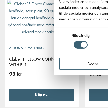
Vi använder enhetsidentifierar
sociala medier och analysera 
till de sociala medier och a
med annan information som du 
Samtyckesval
Nödvändig
AUTOMATBEVATTNING
AUTOMATBE
Claber 1″ ELBOW CONNECTOR
Claber pla
WITH F. 1″
3/4 – 1/
Avvisa
98
kr
37
kr
Köp nu!