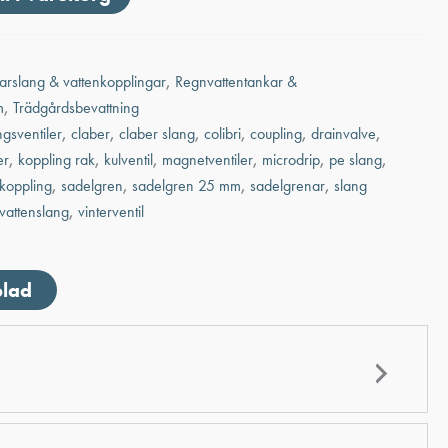
arslang & vattenkopplingar
,
Regnvattentankar &
m
,
Trädgårdsbevattning
ngsventiler
,
claber
,
claber slang
,
colibri
,
coupling
,
drainvalve
,
er
,
koppling rak
,
kulventil
,
magnetventiler
,
microdrip
,
pe slang
,
 koppling
,
sadelgren
,
sadelgren 25 mm
,
sadelgrenar
,
slang
vattenslang
,
vinterventil
blad