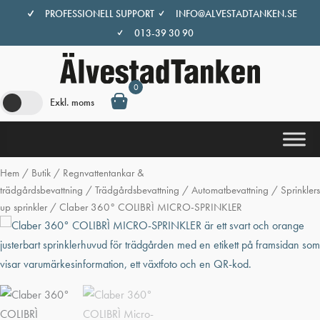
Hoppa
PROFESSIONELL SUPPORT
INFO@ALVESTADTANKEN.SE
till
013-39 30 90
innehåll
0
Exkl. moms
Hem
/
Butik
/
Regnvattentankar &
trädgårdsbevattning
/
Trädgårdsbevattning
/
Automatbevattning
/
Sprinkler
up sprinkler
/ Claber 360° COLIBRÌ MICRO-SPRINKLER