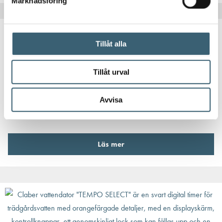
Marknadsföring
Tillåt alla
AUTOMATBEVATTNING
Tillåt urval
Claber vattendator ”DUAL SELECT”
1 624
kr
Avvisa
Läs mer