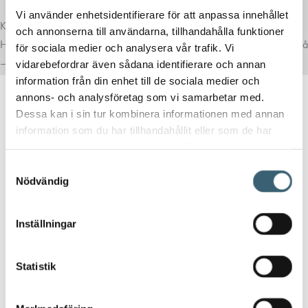
Vi använder enhetsidentifierare för att anpassa innehållet
Komplettera med rätt tillval
och annonserna till användarna, tillhandahålla funktioner
Här har vi samlat produkter som ofta passar bra ihop med det du tittar på
för sociala medier och analysera vår trafik. Vi
– för en mer komplett lösning.
vidarebefordrar även sådana identifierare och annan
information från din enhet till de sociala medier och
annons- och analysföretag som vi samarbetar med.
Dessa kan i sin tur kombinera informationen med annan
information som du har tillhandahållit eller som de har
samlat in när du har använt deras tjänster.
Samtyckesval
AUTOMATBEVATTNING
Nödvändig
Claber vattendator ”AQUAUNO VIDEO-6 PLUS”
Inställningar
1 350
kr
Statistik
Köp nu!