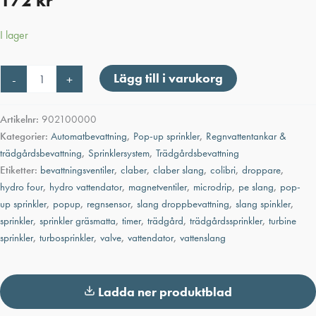
172
kr
I lager
Claber
Lägg till i varukorg
-
+
360°
COLIBRÌ
MICRO-
Artikelnr:
902100000
SPRINKLER
Kategorier:
Automatbevattning
,
Pop-up sprinkler
,
Regnvattentankar &
mängd
trädgårdsbevattning
,
Sprinklersystem
,
Trädgårdsbevattning
Etiketter:
bevattningsventiler
,
claber
,
claber slang
,
colibri
,
droppare
,
hydro four
,
hydro vattendator
,
magnetventiler
,
microdrip
,
pe slang
,
pop-
up sprinkler
,
popup
,
regnsensor
,
slang droppbevattning
,
slang spinkler
,
sprinkler
,
sprinkler gräsmatta
,
timer
,
trädgård
,
trädgårdssprinkler
,
turbine
sprinkler
,
turbosprinkler
,
valve
,
vattendator
,
vattenslang
Ladda ner produktblad