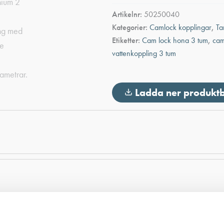
Hane
Artikelnr:
50250040
utvändig
Kategorier:
Camlock kopplingar
,
Ta
G-
gänga
Etiketter:
Cam lock hona 3 tum
,
cam
Aluminium
vattenkoppling 3 tum
2
1/2"
mängd
Ladda ner produkt