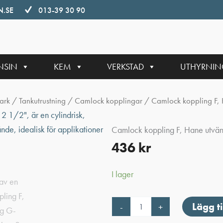
.SE
013-39 30 90
NSIN
KEM
VERKSTAD
UTHYRNI
ark
/
Tankutrustning
/
Camlock kopplingar
/ Camlock koppling F,
Camlock koppling F, Hane utvä
436
kr
I lager
Camlock
Lägg ti
-
+
koppling
F,