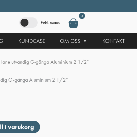
0
Exkl. moms
NG
KUNDCASE
OM OSS
KONTAKT
 Hane utvändig G-gänga Aluminium 2 1/2″
ndig G-gänga Aluminium 2 1/2″
ll i varukorg