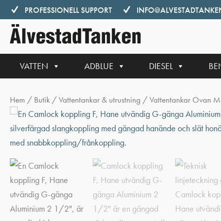
Hoppa
PROFESSIONELL SUPPORT
INFO@ALVESTADTANKEN
till
innehåll
VATTEN
ADBLUE
DIESEL
BE
Hem
/
Butik
/
Vattentankar & utrustning
/
Vattentankar Ovan M